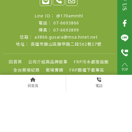
@170ammhl
07-6693866
07-6693899
a3866.gusara@msa.hinet.net
高雄市旗山區旗甲路二段502巷27號
回首頁
公司介紹與品牌故事
FRP污水處理設施
全台案場紀錄
案場實績
FRP圖檔下載專區
TOP
聯絡我們
回首頁
電話
FRP汙水槽
高雄FRP汙水槽
旗山區FRP汙水槽
台南FRP汙水槽
FRP汙水槽訂製
Designed by
揚京快客
Copyright © 2026
..
累積人氣: 508454