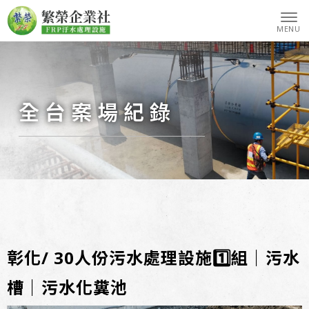
全台案場紀錄
彰化/ 30人份污水處理設施1️⃣組｜污水
槽｜污水化糞池