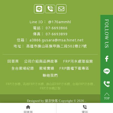
@170ammhl
07-6693866
07-6693899
a3866.gusara@msa.hinet.net
高雄市旗山區旗甲路二段502巷27號
回首頁
公司介紹與品牌故事
FRP污水處理設施
全台案場紀錄
案場實績
FRP圖檔下載專區
聯絡我們
FRP汙水槽
高雄FRP汙水槽
旗山區FRP汙水槽
台南FRP汙水槽
FRP汙水槽訂製
TOP
Designed by
揚京快客
Copyright © 2026
..
累積人氣: 509146
回首頁
電話