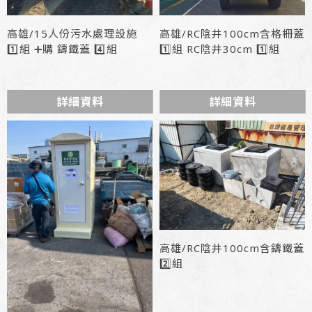
高雄/15人份污水處理設施
高雄/RC陰井100cm含格柵蓋
1️⃣組 ➕購 鑄鐵蓋 4️⃣組
1️⃣組 RC陰井30cm 1️⃣組
詳細資料
詳細資料
高雄/RC陰井100cm含鑄鐵蓋
2️⃣組