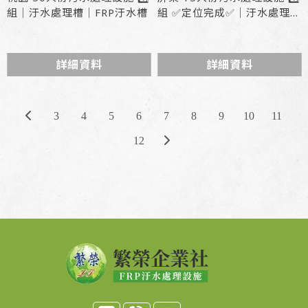
組｜汙水處理槽｜FRP汙水槽
組 ✅定位完成✅｜汙水處理槽
｜FRP汙水槽
型號 : SC-15
詳細資料
詳細資料
3
4
5
6
7
8
9
10
11
12