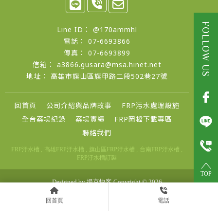
@170ammhl
07-6693866
07-6693899
a3866.gusara@msa.hinet.net
高雄市旗山區旗甲路二段502巷27號
回首頁
公司介紹與品牌故事
FRP污水處理設施
全台案場紀錄
案場實績
FRP圖檔下載專區
聯絡我們
FRP汙水槽
高雄FRP汙水槽
旗山區FRP汙水槽
台南FRP汙水槽
FRP汙水槽訂製
TOP
Designed by
揚京快客
Copyright © 2026
..
累積人氣: 510093
回首頁
電話