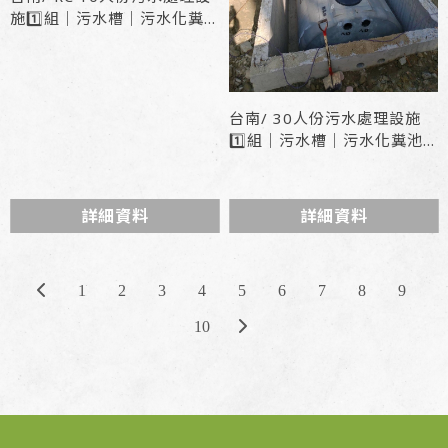
施1️⃣組｜污水槽｜污水化糞
池
台南/ 30人份污水處理設施
1️⃣組｜污水槽｜污水化糞池
型號 : LF2-30
詳細資料
詳細資料
1
2
3
4
5
6
7
8
9
10